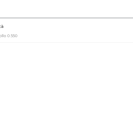
tà
ollo 0.550