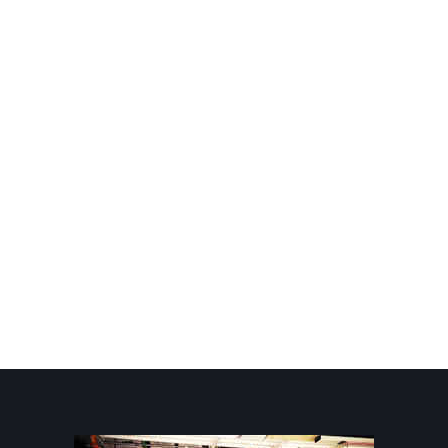
Cipolla Rossa
4,00 €
A partire da:
2,00 €
Pomodori Secchi della
Nonna
7,00 €
Taleggiato
26,40 €
A partire da:
13,20 €