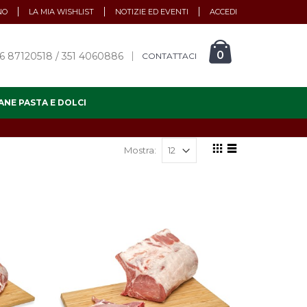
NO
LA MIA WISHLIST
NOTIZIE ED EVENTI
ACCEDI
0
6 87120518 / 351 4060886
CONTATTACI
ANE PASTA E DOLCI
Mostra: