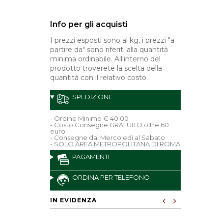
Info per gli acquisti
I prezzi esposti sono al kg, i prezzi "a
partire da" sono riferiti alla quantità
minima ordinabile. All'interno del
prodotto troverete la scelta della
quantità con il relativo costo.
SPEDIZIONE
- Ordine Minimo € 40.00
- Costo Consegne GRATUITO oltre 60
euro
- Consegne dal Mercoledì al Sabato
- SOLO AREA METROPOLITANA DI ROMA
PAGAMENTI
ORDINA PER TELEFONO
IN EVIDENZA