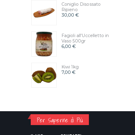
Coniglio Disossato
Ripieno
30,00 €
Fagioli all'Uccelletto in
Vaso 500gr
6,00 €
Kiwi 1kg
7,00 €
Per Saperne di Più