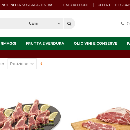
NUTI NELLA NOSTRA AZIENDA!
IL MIO ACCOUNT
OFFERTE DEL GIOR
0
ORMAGGI
FRUTTA E VERDURA
OLIO VINI E CONSERVE
P
er: