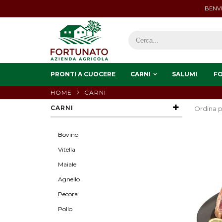
BENVE
PRONTI A CUOCERE
CARNI
SALUMI
F
HOME
CARNI
CARNI
Ordina p
Bovino
Vitella
Maiale
Agnello
Pecora
Pollo