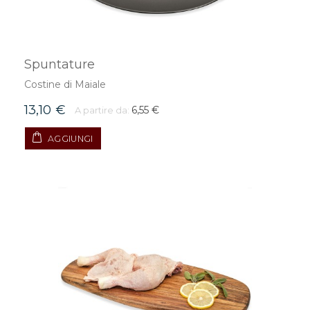
Spuntature
Costine di Maiale
13,10 €
6,55 €
A partire da:
AGGIUNGI