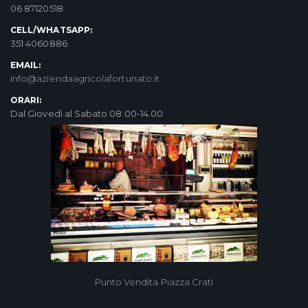
06 87120518
CELL/WHATSAPP:
351 4060886
EMAIL:
info@aziendaagricolafortunato.it
ORARI:
Dal Giovedì al Sabato 08.00-14.00
Punto Vendita Piazza Crati