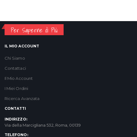
Per Saperne di Più
IL MIO ACCOUNT
Chi Siamo
Contattaci
Il Mio Account
I Miei Ordini
Ricerca Avanzata
CONTATTI
INDIRIZZO:
Via della Marcigliana 532, Roma, 00139
TELEFONO: