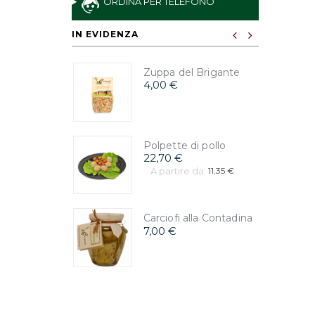
ORDINA PER TELEFONO
IN EVIDENZA
Zuppa del Brigante
4,00 €
Polpette di pollo
22,70 €
A partire da:
11,35 €
Carciofi alla Contadina
7,00 €