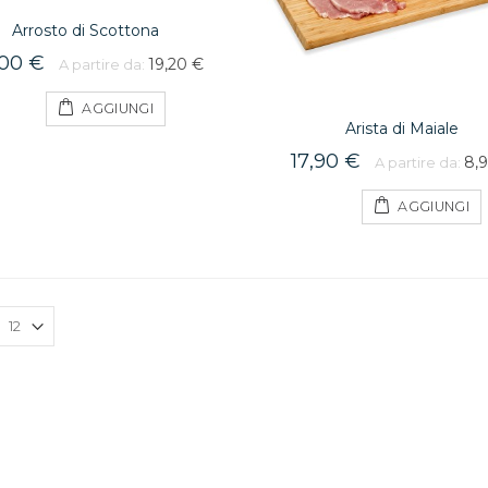
Arrosto di Scottona
,00 €
19,20 €
A partire da:
AGGIUNGI
Arista di Maiale
17,90 €
8,9
A partire da:
AGGIUNGI