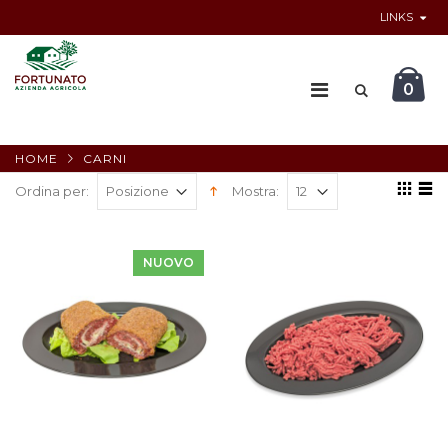
LINKS
0
HOME
CARNI
Ordina per:
Mostra:
NUOVO