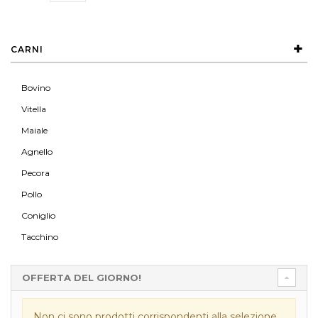
CARNI
Bovino
Vitella
Maiale
Agnello
Pecora
Pollo
Coniglio
Tacchino
OFFERTA DEL GIORNO!
Non ci sono prodotti corrispondenti alla selezione.