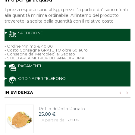
I prezzi esposti sono al kg, i prezzi "a partire da" sono riferiti
alla quantità minima ordinabile. All'interno del prodotto
troverete la scelta della quantità con il relativo costo.
SPEDIZIONE
- Ordine Minimo € 40.00
- Costo Consegne GRATUITO oltre 60 euro
- Consegne dal Mercoledì al Sabato
- SOLO AREA METROPOLITANA DI ROMA
PAGAMENTI
ORDINA PER TELEFONO
IN EVIDENZA
Petto di Pollo Panato
25,00 €
A partire da:
12,50 €