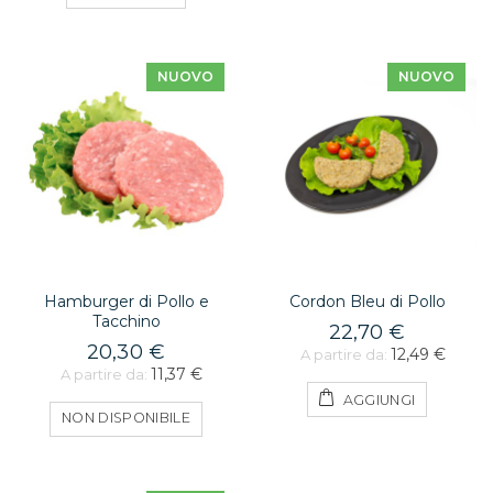
NUOVO
NUOVO
Hamburger di Pollo e
Cordon Bleu di Pollo
Tacchino
22,70 €
20,30 €
12,49 €
A partire da:
11,37 €
A partire da:
AGGIUNGI
NON DISPONIBILE