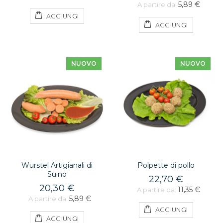
5,89 €
A partire da:
AGGIUNGI
AGGIUNGI
NUOVO
NUOVO
Wurstel Artigianali di
Polpette di pollo
Suino
22,70 €
20,30 €
11,35 €
A partire da:
5,89 €
A partire da:
AGGIUNGI
AGGIUNGI