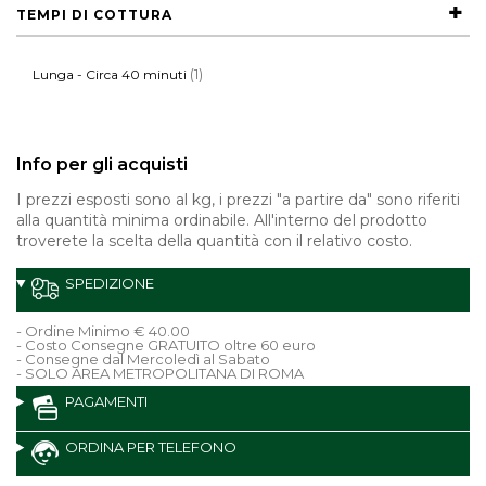
TEMPI DI COTTURA
(1)
Lunga - Circa 40 minuti
Info per gli acquisti
I prezzi esposti sono al kg, i prezzi "a partire da" sono riferiti
alla quantità minima ordinabile. All'interno del prodotto
troverete la scelta della quantità con il relativo costo.
SPEDIZIONE
- Ordine Minimo € 40.00
- Costo Consegne GRATUITO oltre 60 euro
- Consegne dal Mercoledì al Sabato
- SOLO AREA METROPOLITANA DI ROMA
PAGAMENTI
ORDINA PER TELEFONO