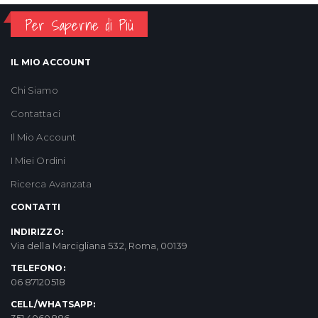
Per Saperne di Più
IL MIO ACCOUNT
Chi Siamo
Contattaci
Il Mio Account
I Miei Ordini
Ricerca Avanzata
CONTATTI
INDIRIZZO:
Via della Marcigliana 532, Roma, 00139
TELEFONO:
06 87120518
CELL/WHATSAPP:
351 4060886