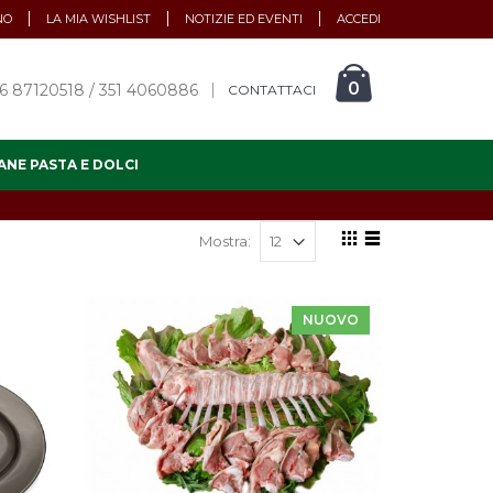
NO
LA MIA WISHLIST
NOTIZIE ED EVENTI
ACCEDI
0
6 87120518 / 351 4060886
CONTATTACI
ANE PASTA E DOLCI
Mostra:
NUOVO