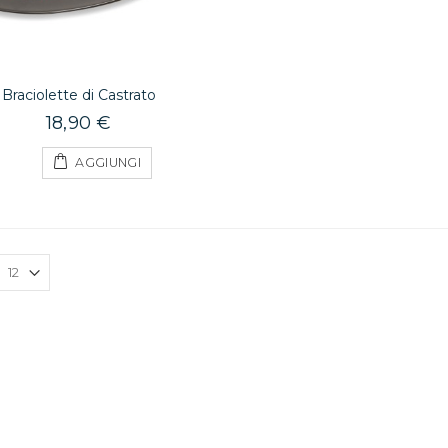
Braciolette di Castrato
18,90 €
AGGIUNGI
Zuppa Contadina
4,00 €
Clementine 1kg
5,00 €