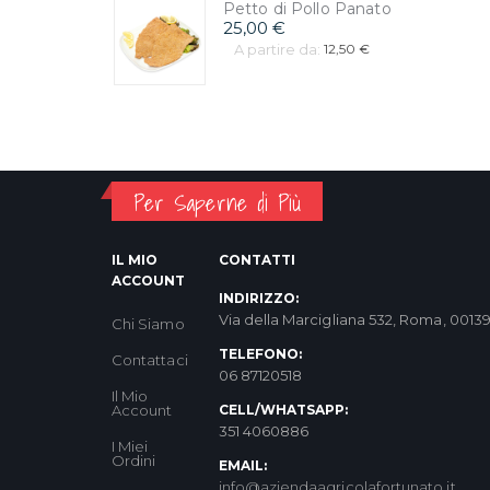
Petto di Pollo Panato
25,00 €
A partire da:
12,50 €
Per Saperne di Più
IL MIO
CONTATTI
ACCOUNT
INDIRIZZO:
Via della Marcigliana 532, Roma, 0013
Chi Siamo
TELEFONO:
Contattaci
06 87120518
Il Mio
Account
CELL/WHATSAPP:
351 4060886
I Miei
Ordini
EMAIL:
info@aziendaagricolafortunato.it