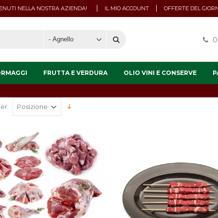
NUTI NELLA NOSTRA AZIENDA!
IL MIO ACCOUNT
OFFERTE DEL GIOR
0
ORMAGGI
FRUTTA E VERDURA
OLIO VINI E CONSERVE
P
er: