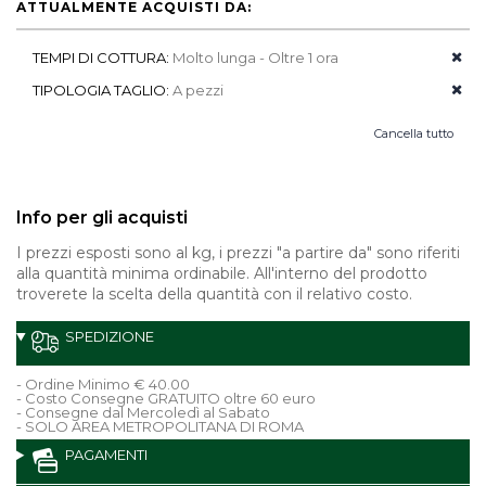
ATTUALMENTE ACQUISTI DA:
TEMPI DI COTTURA:
Molto lunga - Oltre 1 ora
TIPOLOGIA TAGLIO:
A pezzi
Cancella tutto
Info per gli acquisti
I prezzi esposti sono al kg, i prezzi "a partire da" sono riferiti
alla quantità minima ordinabile. All'interno del prodotto
troverete la scelta della quantità con il relativo costo.
SPEDIZIONE
- Ordine Minimo € 40.00
- Costo Consegne GRATUITO oltre 60 euro
- Consegne dal Mercoledì al Sabato
- SOLO AREA METROPOLITANA DI ROMA
PAGAMENTI