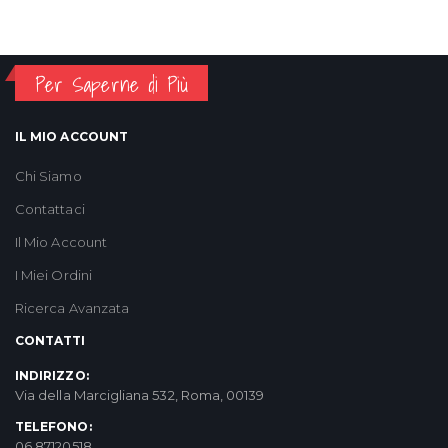
Per Saperne di Più
IL MIO ACCOUNT
Chi Siamo
Contattaci
Il Mio Account
I Miei Ordini
Ricerca Avanzata
CONTATTI
INDIRIZZO:
Via della Marcigliana 532, Roma, 00139
TELEFONO:
06 87120518