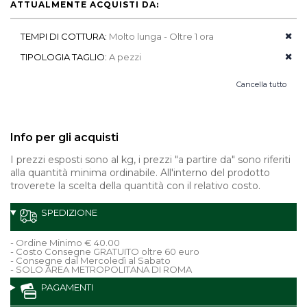
ATTUALMENTE ACQUISTI DA:
TEMPI DI COTTURA:
Molto lunga - Oltre 1 ora
TIPOLOGIA TAGLIO:
A pezzi
Cancella tutto
Info per gli acquisti
I prezzi esposti sono al kg, i prezzi "a partire da" sono riferiti
alla quantità minima ordinabile. All'interno del prodotto
troverete la scelta della quantità con il relativo costo.
SPEDIZIONE
- Ordine Minimo € 40.00
- Costo Consegne GRATUITO oltre 60 euro
- Consegne dal Mercoledì al Sabato
- SOLO AREA METROPOLITANA DI ROMA
PAGAMENTI