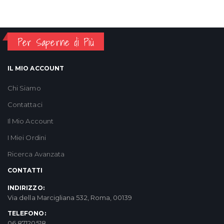
Per Saperne di Più
IL MIO ACCOUNT
Chi Siamo
Contattaci
Il Mio Account
I Miei Ordini
Ricerca Avanzata
CONTATTI
INDIRIZZO:
Via della Marcigliana 532, Roma, 00139
TELEFONO:
06 87120518