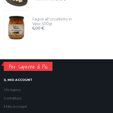
Fagioli all'Uccelletto in
Vaso 500gr
6,00 €
Per Saperne di Più
IL MIO ACCOUNT
Chi Siamo
Contattaci
Il Mio Account