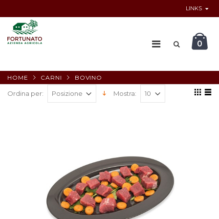
LINKS
0
HOME
CARNI
BOVINO
Ordina per:
Mostra: