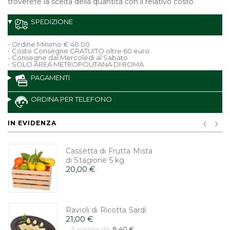
troverete la scelta della quantità con il relativo costo.
SPEDIZIONE
- Ordine Minimo € 40.00
- Costo Consegne GRATUITO oltre 60 euro
- Consegne dal Mercoledì al Sabato
- SOLO AREA METROPOLITANA DI ROMA
PAGAMENTI
ORDINA PER TELEFONO
IN EVIDENZA
Cassetta di Frutta Mista
di Stagione 5 kg
20,00 €
Ravioli di Ricotta Sardi
21,00 €
A partire da:
8,40 €