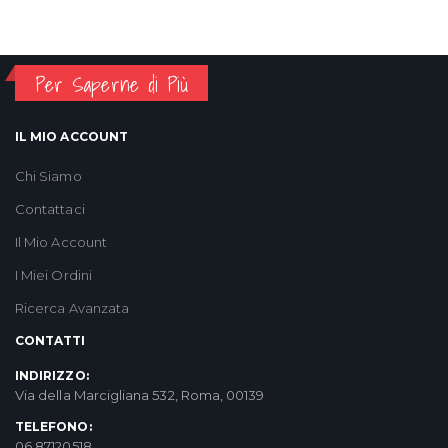
Per Saperne di Più
IL MIO ACCOUNT
Chi Siamo
Contattaci
Il Mio Account
I Miei Ordini
Ricerca Avanzata
CONTATTI
INDIRIZZO:
Via della Marcigliana 532, Roma, 00139
TELEFONO:
06 87120518