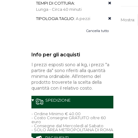
TEMPI DI COTTURA:
Lunga - Circa 40 minuti
TIPOLOGIA TAGLIO:
A pezzi
Mostra:
Cancella tutto
Info per gli acquisti
I prezzi esposti sono al kg, i prezzi "a
partire da" sono riferiti alla quantità
minima ordinabile. All'interno del
prodotto troverete la scelta della
quantità con il relativo costo.
SPEDIZIONE
- Ordine Minimo € 40.00
- Costo Consegne GRATUITO oltre 60
euro
- Consegne dal Mercoledì al Sabato
- SOLO AREA METROPOLITANA DI ROMA
PAGAMENTI