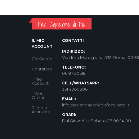
Per Saperne di Più
IL MIO
CONTATTI
ACCOUNT
INDIRIZZO:
Via della Marcigliana 532, Roma, 0013
Chi Siamo
TELEFONO:
Contattaci
06 87120518
Il Mio
Account
CELL/WHATSAPP:
351 4060886
I Miei
Ordini
EMAIL:
info@aziendaagricolafortunato.it
Ricerca
Avanzata
ORARI:
Dal Giovedì al Sabato 08.00-14.00