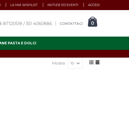
O
LA MIA WISHLIST
NOTIZIE ED EVENTI
ACCEDI
0
6 87120518 / 351 4060886
CONTATTACI
ANE PASTA E DOLCI
Mostra: