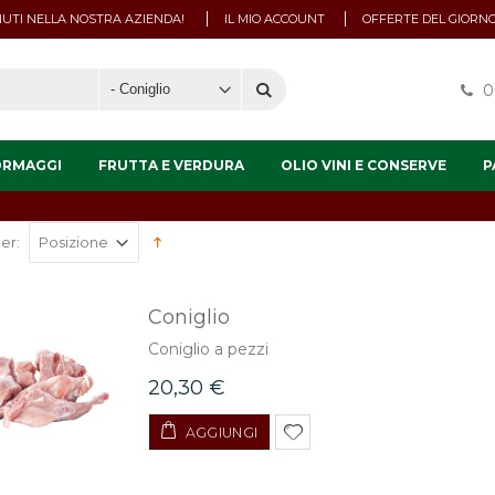
UTI NELLA NOSTRA AZIENDA!
IL MIO ACCOUNT
OFFERTE DEL GIORN
0
ORMAGGI
FRUTTA E VERDURA
OLIO VINI E CONSERVE
P
er:
Coniglio
Coniglio a pezzi
20,30 €
AGGIUNGI