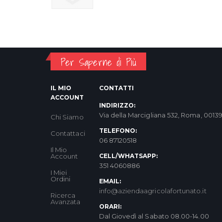
Per Saperne di Più
IL MIO
CONTATTI
ACCOUNT
INDIRIZZO:
Via della Marcigliana 532, Roma, 0013
Chi Siamo
TELEFONO:
Contattaci
06 87120518
Il Mio
Account
CELL/WHATSAPP:
351 4060886
I Miei
Ordini
EMAIL:
info@aziendaagricolafortunato.it
Ricerca
Avanzata
ORARI:
Dal Giovedì al Sabato 08.00-14.00