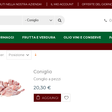
UTI NELLA NOSTRA AZIENDA!
IL MIO ACCOUNT
OFFERTE DEL GIORN
0
ORMAGGI
FRUTTA E VERDURA
OLIO VINI E CONSERVE
P
er:
Coniglio
Coniglio a pezzi
20,30 €
AGGIUNGI