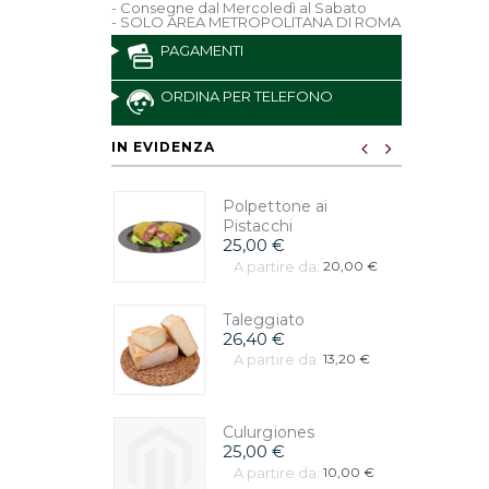
- Consegne dal Mercoledì al Sabato
- SOLO AREA METROPOLITANA DI ROMA
PAGAMENTI
ORDINA PER TELEFONO
IN EVIDENZA
Polpettone ai
Pistacchi
25,00 €
A partire da:
20,00 €
Taleggiato
26,40 €
A partire da:
13,20 €
Culurgiones
25,00 €
A partire da:
10,00 €