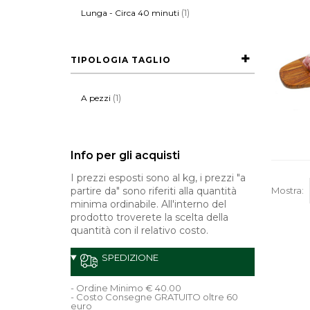
(1)
Lunga - Circa 40 minuti
TIPOLOGIA TAGLIO
(1)
A pezzi
Info per gli acquisti
I prezzi esposti sono al kg, i prezzi "a
partire da" sono riferiti alla quantità
Mostra:
minima ordinabile. All'interno del
prodotto troverete la scelta della
quantità con il relativo costo.
SPEDIZIONE
- Ordine Minimo € 40.00
- Costo Consegne GRATUITO oltre 60
euro