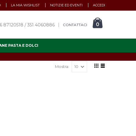
O
LA MIA WISHLIST
NOTIZIE ED EVENTI
ACCEDI
0
6 87120518 / 351 4060886
CONTATTACI
ANE PASTA E DOLCI
Mostra: