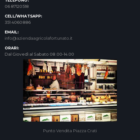
TELEFONO:
06 87120518
CELL/WHATSAPP:
351 4060886
EMAIL:
info@aziendaagricolafortunato.it
ORARI:
Dal Giovedì al Sabato 08.00-14.00
Punto Vendita Piazza Crati