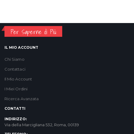
Per Saperne di Più
IL MIO ACCOUNT
Chi Siamo
Contattaci
Il Mio Account
I Miei Ordini
Ricerca Avanzata
CONTATTI
INDIRIZZO:
Via della Marcigliana 532, Roma, 00139