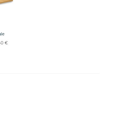
ale
80 €