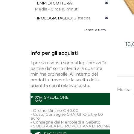
TEMPI DI COTTURA:
Media - Circa 10 minuti
TIPOLOGIA TAGLIO:
Bistecca
Cancella tutto
16
Info per gli acquisti
I prezzi esposti sono al kg, i prezzi "a
partire da" sono riferiti alla quantità
minima ordinabile. All'interno del
prodotto troverete la scelta della
quantità con il relativo costo.
Mostra:
SPEDIZIONE
- Ordine Minimo € 40.00
- Costo Consegne GRATUITO oltre 60
euro
- Consegne dal Mercoledì al Sabato
- SOLO AREA METROPOLITANA DI ROMA
PAGAMENTI