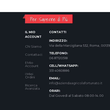
Per Saperne di Più
IL MIO
CONTATTI
ACCOUNT
INDIRIZZO:
Via della Marcigliana 532, Roma, 0013
Chi Siamo
TELEFONO:
Contattaci
06 87120518
Il Mio
Account
CELL/WHATSAPP:
351 4060886
I Miei
Ordini
EMAIL:
info@aziendaagricolafortunato.it
Ricerca
Avanzata
ORARI:
Dal Giovedì al Sabato 08.00-14.00