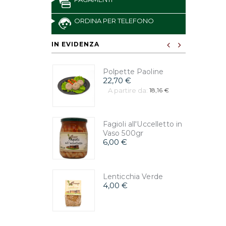
ORDINA PER TELEFONO
IN EVIDENZA
Polpette Paoline
22,70 €
A partire da:
18,16 €
Fagioli all'Uccelletto in
Vaso 500gr
6,00 €
Lenticchia Verde
4,00 €