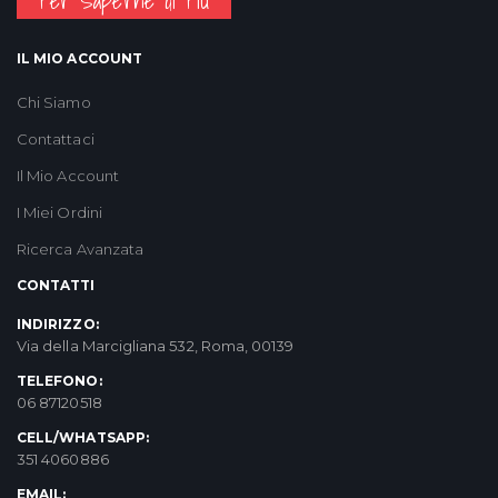
Per Saperne di Più
IL MIO ACCOUNT
Chi Siamo
Contattaci
Il Mio Account
I Miei Ordini
Ricerca Avanzata
CONTATTI
INDIRIZZO:
Via della Marcigliana 532, Roma, 00139
TELEFONO:
06 87120518
CELL/WHATSAPP:
351 4060886
EMAIL: