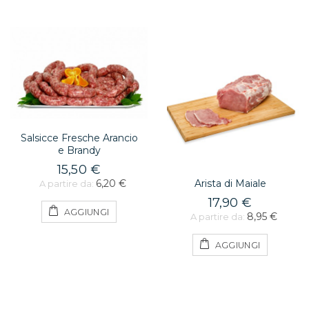
Salsicce Fresche Arancio
e Brandy
15,50 €
Arista di Maiale
6,20 €
A partire da:
17,90 €
AGGIUNGI
8,95 €
A partire da:
AGGIUNGI