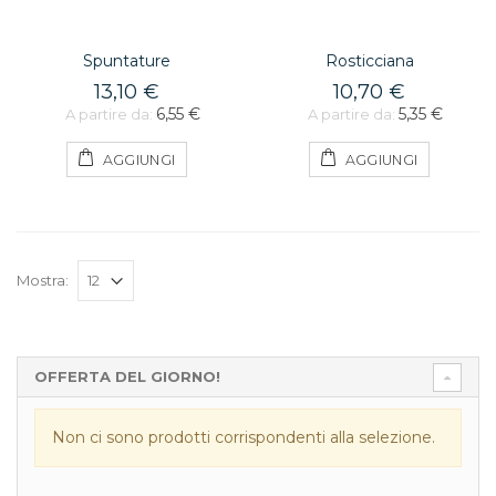
Spuntature
Rosticciana
13,10 €
10,70 €
6,55 €
5,35 €
A partire da:
A partire da:
AGGIUNGI
AGGIUNGI
Mostra:
OFFERTA DEL GIORNO!
Non ci sono prodotti corrispondenti alla selezione.