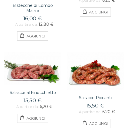
6,20 €
A partire da:
Bistecche di Lombo
Maiale
AGGIUNGI
16,00 €
12,80 €
A partire da:
AGGIUNGI
Salsicce al Finocchietto
Salsicce Piccanti
15,50 €
15,50 €
6,20 €
A partire da:
6,20 €
A partire da:
AGGIUNGI
AGGIUNGI