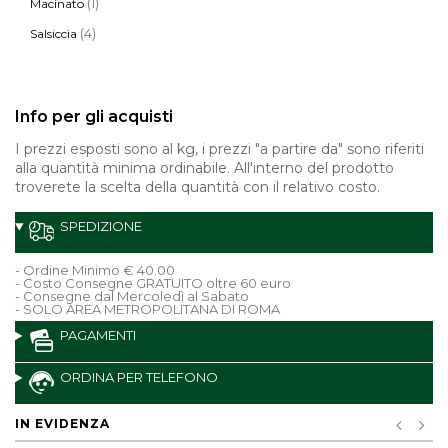
(1)
Macinato
(4)
Salsiccia
Info per gli acquisti
I prezzi esposti sono al kg, i prezzi "a partire da" sono riferiti
alla quantità minima ordinabile. All'interno del prodotto
troverete la scelta della quantità con il relativo costo.
SPEDIZIONE
- Ordine Minimo € 40.00
- Costo Consegne GRATUITO oltre 60 euro
- Consegne dal Mercoledì al Sabato
- SOLO AREA METROPOLITANA DI ROMA
PAGAMENTI
ORDINA PER TELEFONO
IN EVIDENZA