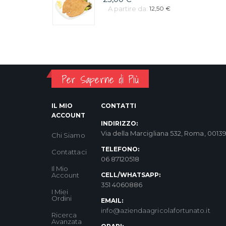
A partire da:
12,50 €
Per Saperne di Più
IL MIO
CONTATTI
ACCOUNT
INDIRIZZO:
Via della Marcigliana 532, Roma, 0013
Chi Siamo
TELEFONO:
Contattaci
06 87120518
Il Mio
Account
CELL/WHATSAPP:
351 4060886
I Miei
Ordini
EMAIL:
info@aziendaagricolafortunato.it
Ricerca
Avanzata