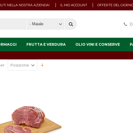
UTI NELLA NOSTRA AZIENDA!
IL MIO ACCOUNT
OFFERTE DEL GIORN
0
ORMAGGI
FRUTTA E VERDURA
OLIO VINI E CONSERVE
P
er: