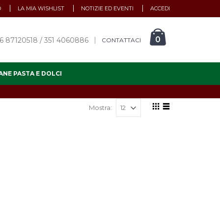
O
LA MIA WISHLIST
NOTIZIE ED EVENTI
ACCEDI
0
6 87120518 / 351 4060886
CONTATTACI
ANE PASTA E DOLCI
Mostra: