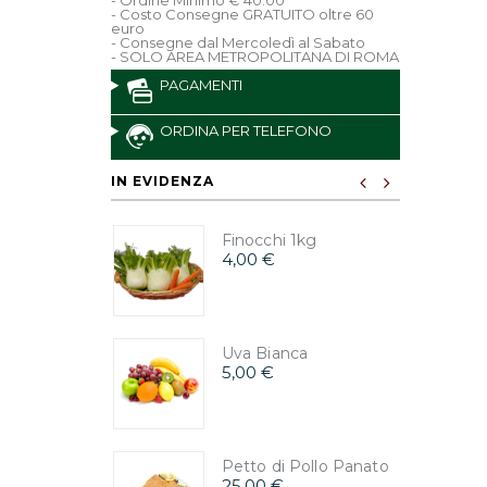
- Ordine Minimo € 40.00
- Costo Consegne GRATUITO oltre 60
euro
- Consegne dal Mercoledì al Sabato
- SOLO AREA METROPOLITANA DI ROMA
PAGAMENTI
ORDINA PER TELEFONO
IN EVIDENZA
Finocchi 1kg
4,00 €
Uva Bianca
5,00 €
Petto di Pollo Panato
25,00 €