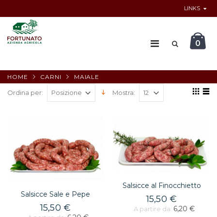
LINKS
0
HOME
CARNI
MAIALE
Ordina per:
Mostra:
Salsicce al Finocchietto
Salsicce Sale e Pepe
15,50 €
15,50 €
6,20 €
A partire da: