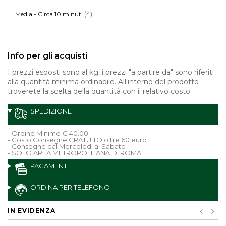
(4)
Media - Circa 10 minuti
Info per gli acquisti
I prezzi esposti sono al kg, i prezzi "a partire da" sono riferiti
alla quantità minima ordinabile. All'interno del prodotto
troverete la scelta della quantità con il relativo costo.
SPEDIZIONE
- Ordine Minimo € 40.00
- Costo Consegne GRATUITO oltre 60 euro
- Consegne dal Mercoledì al Sabato
- SOLO AREA METROPOLITANA DI ROMA
PAGAMENTI
ORDINA PER TELEFONO
IN EVIDENZA