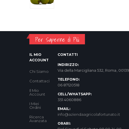
Per Saperne di Più
IL MIO
CONTATTI
ACCOUNT
INDIRIZZO:
Via della Marcigliana 532, Roma, 0013
Chi Siamo
TELEFONO:
Contattaci
06 87120518
Il Mio
Account
CELL/WHATSAPP:
351 4060886
I Miei
Ordini
EMAIL:
info@aziendaagricolafortunato.it
Ricerca
Avanzata
ORARI: