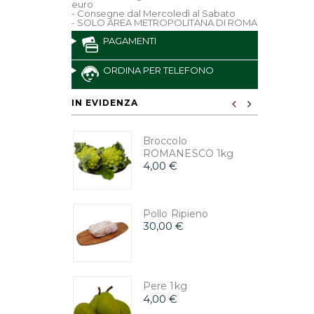
euro
- Consegne dal Mercoledì al Sabato
- SOLO AREA METROPOLITANA DI ROMA
PAGAMENTI
ORDINA PER TELEFONO
IN EVIDENZA
Broccolo
ROMANESCO 1kg
4,00 €
Pollo Ripieno
30,00 €
Pere 1kg
4,00 €