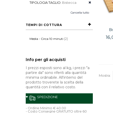
TIPOLOGIA TAGLIO:
Bistecca
Cancella tutto
TEMPI DI COTTURA
Bi
16
(2)
Media - Circa 10 minuti
Info per gli acquisti
I prezzi esposti sono al kg, i prezzi "a
partire da" sono riferiti alla quantità
Mostra:
minima ordinabile. All'interno del
prodotto troverete la scelta della
quantità con il relativo costo.
SPEDIZIONE
- Ordine Minimo € 40.00
- Costo Consegne GRATUITO oltre 60