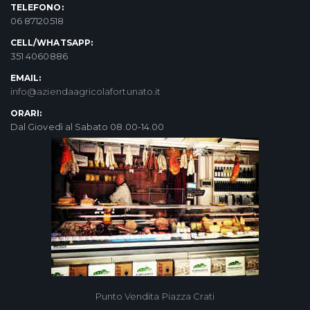
TELEFONO:
06 87120518
CELL/WHATSAPP:
351 4060886
EMAIL:
info@aziendaagricolafortunato.it
ORARI:
Dal Giovedì al Sabato 08.00-14.00
Punto Vendita Piazza Crati