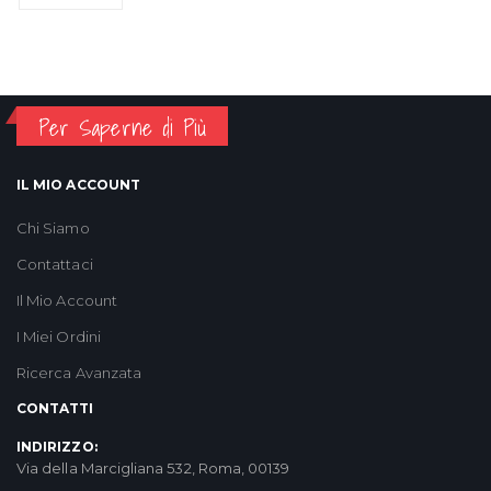
Per Saperne di Più
IL MIO ACCOUNT
Chi Siamo
Contattaci
Il Mio Account
I Miei Ordini
Ricerca Avanzata
CONTATTI
INDIRIZZO:
Via della Marcigliana 532, Roma, 00139