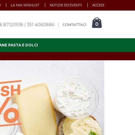
O
LA MIA WISHLIST
NOTIZIE ED EVENTI
ACCEDI
0
6 87120518 / 351 4060886
CONTATTACI
ANE PASTA E DOLCI