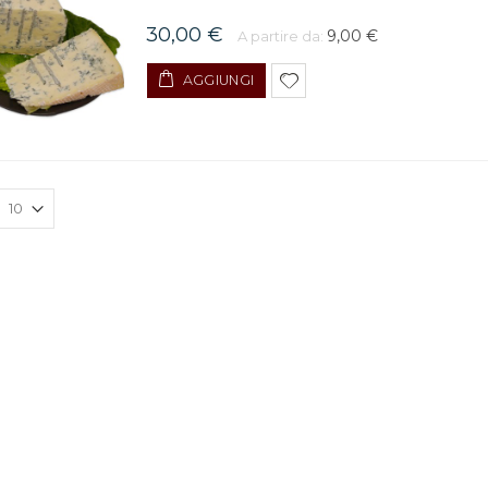
30,00 €
9,00 €
A partire da:
AGGIUNGI
Pere 1kg
4,00 €
Coniglio Disossato
Ripieno
30,00 €