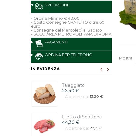
SPEDIZIONE
- Ordine Minimo € 40.00
- Costo Consegne GRATUITO oltre 60
euro
- Consegne dal Mercoledì al Sabato
- SOLO AREA METROPOLITANA DI ROMA
PAGAMENTI
ORDINA PER TELEFONO
Mostra:
IN EVIDENZA
Taleggiato
26,40 €
A partire da:
13,20 €
Filetto di Scottona
44,30 €
A partire da:
22,15 €