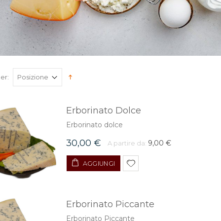
er:
Erborinato Dolce
Erborinato dolce
30,00 €
9,00 €
A partire da:
AGGIUNGI
Erborinato Piccante
Erborinato Piccante