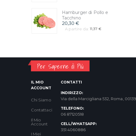
Hamburger di Pollo e
Tacchino
20,30 €
A partire da:
11,37 €
Per Saperne di Più
IL MIO
CONTATTI
ACCOUNT
INDIRIZZO:
Via della Marcigliana 532, Roma, 0013
Chi Siamo
TELEFONO:
Contattaci
06 87120518
Il Mio
Account
CELL/WHATSAPP:
351 4060886
I Miei