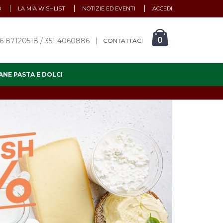
O
LA MIA WISHLIST
NOTIZIE ED EVENTI
ACCEDI
0
6 87120518 / 351 4060886
CONTATTACI
ANE PASTA E DOLCI