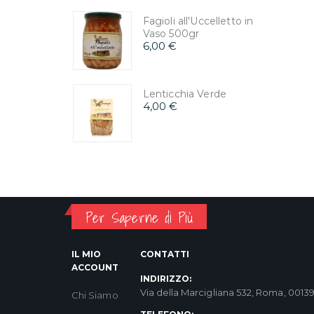
Fagioli all'Uccelletto in
Vaso 500gr
6,00 €
Lenticchia Verde
4,00 €
Per Saperne di Più
IL MIO
CONTATTI
ACCOUNT
INDIRIZZO:
Via della Marcigliana 532, Roma, 0013
Chi Siamo