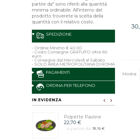
partire da" sono riferiti alla quantità
minima ordinabile. All'interno del
prodotto troverete la scelta della
quantità con il relativo costo.
30
SPEDIZIONE
- Ordine Minimo € 40.00
- Costo Consegne GRATUITO oltre 60
euro
- Consegne dal Mercoledì al Sabato
- SOLO AREA METROPOLITANA DI ROMA
PAGAMENTI
Mostra:
ORDINA PER TELEFONO
IN EVIDENZA
Polpette Paoline
22,70 €
A partire da:
18,16 €