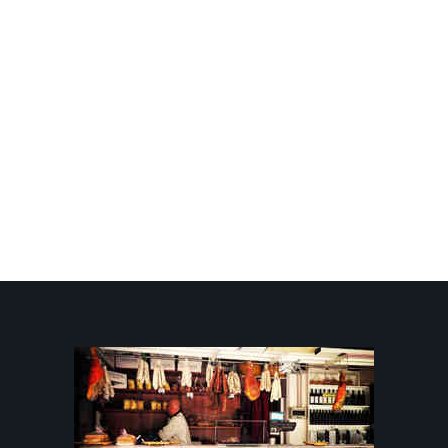
Petto di Tacchino
Panato
25,00 €
A partire da:
12,50 €
Pollo Ripieno
30,00 €
9