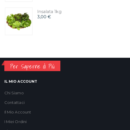
Insalata 1kg
3,00 €
Per Saperne di Più
IL MIO ACCOUNT
Chi Siamo
Contattaci
Il Mio Account
I Miei Ordini