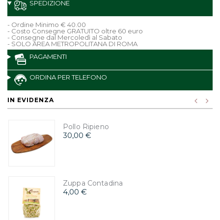
SPEDIZIONE
- Ordine Minimo € 40.00
- Costo Consegne GRATUITO oltre 60 euro
- Consegne dal Mercoledì al Sabato
- SOLO AREA METROPOLITANA DI ROMA
PAGAMENTI
ORDINA PER TELEFONO
IN EVIDENZA
Pollo Ripieno
30,00 €
Zuppa Contadina
4,00 €