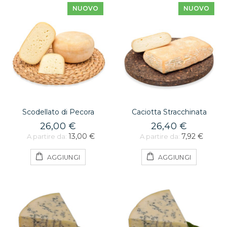
NUOVO
NUOVO
Scodellato di Pecora
Caciotta Stracchinata
26,00 €
26,40 €
13,00 €
7,92 €
A partire da:
A partire da:
AGGIUNGI
AGGIUNGI