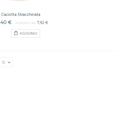
Caciotta Stracchinata
,40 €
7,92 €
A partire da:
AGGIUNGI