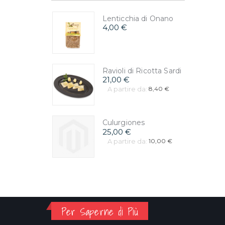
Lenticchia di Onano
4,00 €
Ravioli di Ricotta Sardi
21,00 €
A partire da:
8,40 €
Culurgiones
25,00 €
A partire da:
10,00 €
Per Saperne di Più