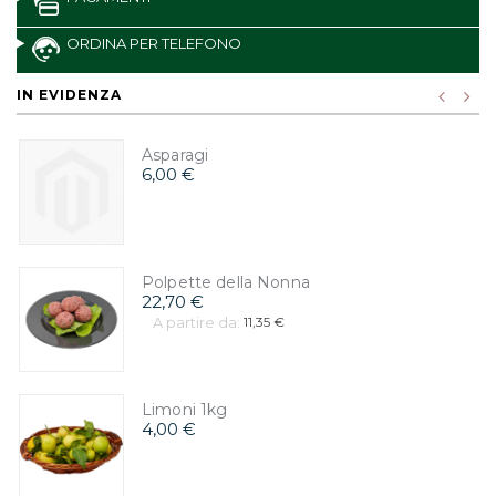
ORDINA PER TELEFONO
IN EVIDENZA
Asparagi
6,00 €
Polpette della Nonna
22,70 €
A partire da:
11,35 €
Limoni 1kg
4,00 €