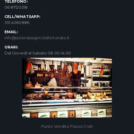
TELEFONO:
06 87120518
CELL/WHATSAPP:
351 4060886
EMAIL:
info@aziendaagricolafortunato.it
ORARI:
Dal Giovedì al Sabato 08.00-14.00
Punto Vendita Piazza Crati