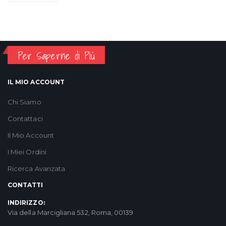
Per Saperne di Più
IL MIO ACCOUNT
Chi Siamo
Contattaci
Il Mio Account
I Miei Ordini
Ricerca Avanzata
CONTATTI
INDIRIZZO:
Via della Marcigliana 532, Roma, 00139