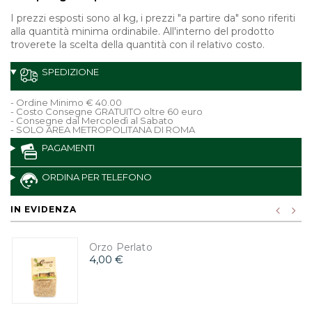
I prezzi esposti sono al kg, i prezzi "a partire da" sono riferiti
alla quantità minima ordinabile. All'interno del prodotto
troverete la scelta della quantità con il relativo costo.
SPEDIZIONE
- Ordine Minimo € 40.00
- Costo Consegne GRATUITO oltre 60 euro
- Consegne dal Mercoledì al Sabato
- SOLO AREA METROPOLITANA DI ROMA
PAGAMENTI
ORDINA PER TELEFONO
IN EVIDENZA
Orzo Perlato
4,00 €