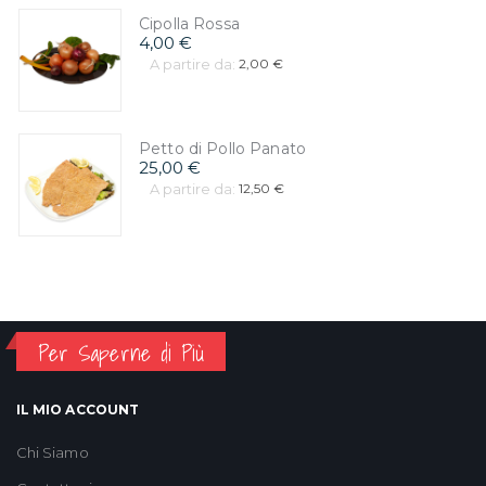
Cipolla Rossa
4,00 €
A partire da:
2,00 €
Petto di Pollo Panato
25,00 €
A partire da:
12,50 €
Per Saperne di Più
IL MIO ACCOUNT
Chi Siamo