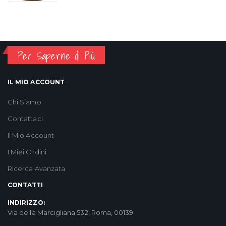
Per Saperne di Più
IL MIO ACCOUNT
Chi Siamo
Contattaci
Il Mio Account
I Miei Ordini
Ricerca Avanzata
CONTATTI
INDIRIZZO:
Via della Marcigliana 532, Roma, 00139