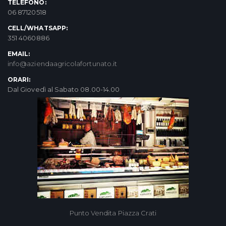
TELEFONO:
06 87120518
CELL/WHATSAPP:
351 4060886
EMAIL:
info@aziendaagricolafortunato.it
ORARI:
Dal Giovedì al Sabato 08.00-14.00
Punto Vendita Piazza Crati