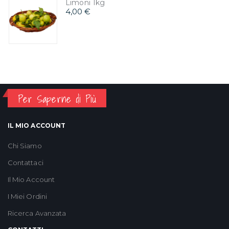
Limoni 1kg
4,00 €
Per Saperne di Più
IL MIO ACCOUNT
Chi Siamo
Contattaci
Il Mio Account
I Miei Ordini
Ricerca Avanzata