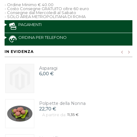
- Ordine Minimo € 40.00
- Costo Consegne GRATUITO oltre 60 euro
- Consegne dal Mercoledì al Sabato
- SOLO AREA METROPOLITANA DI ROMA
PAGAMENTI
ORDINA PER TELEFONO
IN EVIDENZA
Asparagi
6,00 €
Polpette della Nonna
22,70 €
A partire da:
11,35 €