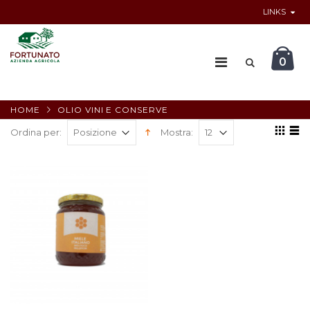
LINKS
0
HOME
OLIO VINI E CONSERVE
Ordina per:
Mostra: