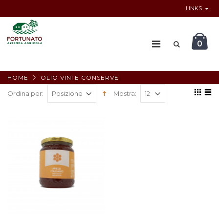
LINKS
0
HOME
OLIO VINI E CONSERVE
Ordina per:
Mostra: