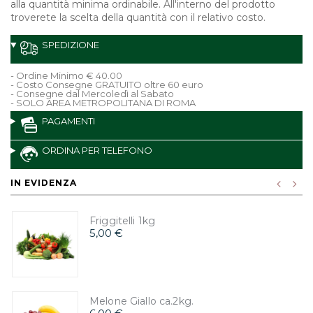
alla quantità minima ordinabile. All'interno del prodotto
troverete la scelta della quantità con il relativo costo.
SPEDIZIONE
- Ordine Minimo € 40.00
- Costo Consegne GRATUITO oltre 60 euro
- Consegne dal Mercoledì al Sabato
- SOLO AREA METROPOLITANA DI ROMA
PAGAMENTI
ORDINA PER TELEFONO
IN EVIDENZA
Friggitelli 1kg
5,00 €
Melone Giallo ca.2kg.