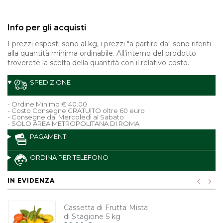
Info per gli acquisti
I prezzi esposti sono al kg, i prezzi "a partire da" sono riferiti
alla quantità minima ordinabile. All'interno del prodotto
troverete la scelta della quantità con il relativo costo.
SPEDIZIONE
- Ordine Minimo € 40.00
- Costo Consegne GRATUITO oltre 60 euro
- Consegne dal Mercoledì al Sabato
- SOLO AREA METROPOLITANA DI ROMA
PAGAMENTI
ORDINA PER TELEFONO
IN EVIDENZA
Cassetta di Frutta Mista
di Stagione 5 kg