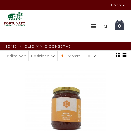
LINKS
0
HOME
OLIO VINI E CONSERVE
Ordina per:
Mostra: