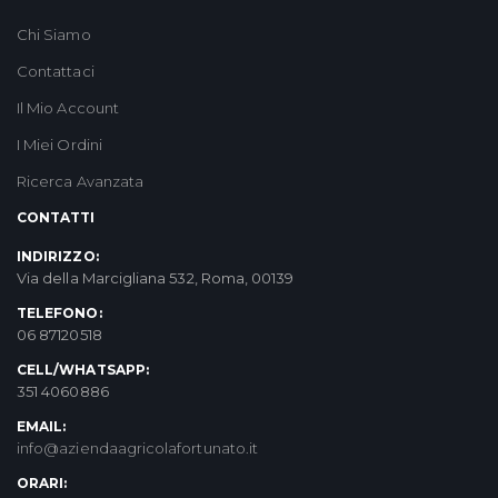
Chi Siamo
Contattaci
Il Mio Account
I Miei Ordini
Ricerca Avanzata
CONTATTI
INDIRIZZO:
Via della Marcigliana 532, Roma, 00139
TELEFONO:
06 87120518
CELL/WHATSAPP:
351 4060886
EMAIL:
info@aziendaagricolafortunato.it
ORARI: