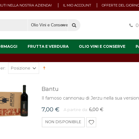
UTI NELLA NOSTRA AZIENDA!
IL MIO ACCOUNT
OFFERTE DEL GIORN
0
ORMAGGI
FRUTTA E VERDURA
OLIO VINI E CONSERVE
P
er:
Bantu
Il famoso cannonau di Jerzu nella sua version
7,00 €
6,00 €
A partire da:
NON DISPONIBILE