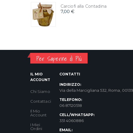
Carciofi alla Contadina
7,00 €
Per Saperne di Più
IL MIO
CONTATTI
ACCOUNT
INDIRIZZO:
Via della Marcigliana 532, Roma, 0013
Chi Siamo
TELEFONO:
Contattaci
06 87120518
Il Mio
Account
CELL/WHATSAPP:
351 4060886
I Miei
Ordini
EMAIL: