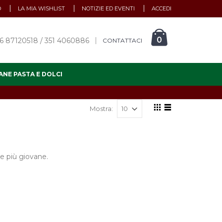
O
LA MIA WISHLIST
NOTIZIE ED EVENTI
ACCEDI
0
6 87120518 / 351 4060886
CONTATTACI
ANE PASTA E DOLCI
Mostra:
e più giovane.