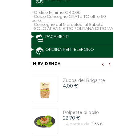
- Ordine Minimo € 40.00
- Costo Consegne GRATUITO oltre 60
euro
- Consegne dal Mercoledì al Sabato
- SOLO AREA METROPOLITANA DI ROMA
PAGAMENTI
ORDINA PER TELEFONO
IN EVIDENZA
Zuppa del Brigante
4,00 €
Polpette di pollo
22,70 €
A partire da:
11,35 €