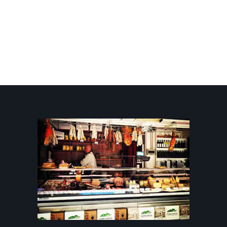
Fagioli Borlotti in Vaso
250gr
4,00 €
9