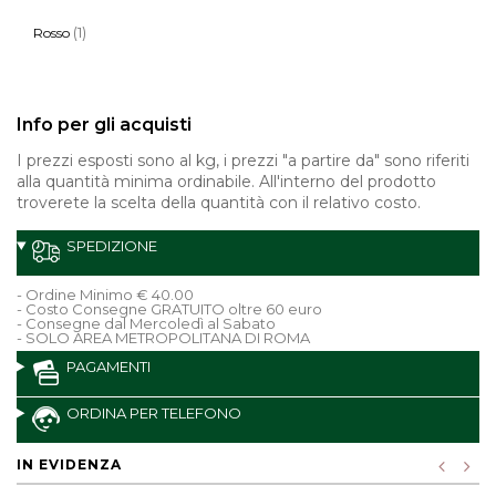
(1)
Rosso
Info per gli acquisti
I prezzi esposti sono al kg, i prezzi "a partire da" sono riferiti
alla quantità minima ordinabile. All'interno del prodotto
troverete la scelta della quantità con il relativo costo.
SPEDIZIONE
- Ordine Minimo € 40.00
- Costo Consegne GRATUITO oltre 60 euro
- Consegne dal Mercoledì al Sabato
- SOLO AREA METROPOLITANA DI ROMA
PAGAMENTI
ORDINA PER TELEFONO
IN EVIDENZA