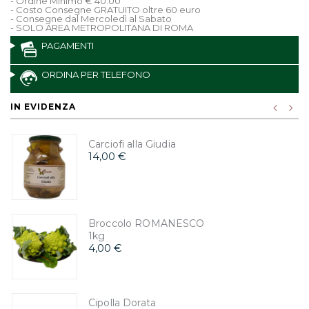
- Ordine Minimo € 40.00
- Costo Consegne GRATUITO oltre 60 euro
- Consegne dal Mercoledì al Sabato
- SOLO AREA METROPOLITANA DI ROMA
PAGAMENTI
ORDINA PER TELEFONO
IN EVIDENZA
Carciofi alla Giudia
14,00 €
Broccolo ROMANESCO
1kg
4,00 €
Cipolla Dorata