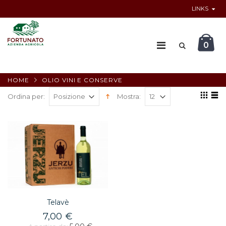
LINKS
0
HOME
OLIO VINI E CONSERVE
Ordina per:
Mostra:
Telavè
7,00 €