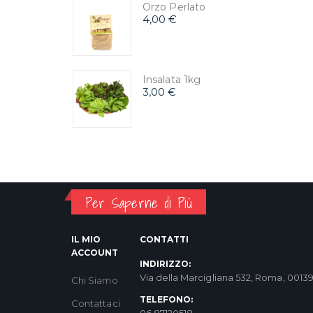
Orzo Perlato
4,00 €
Insalata 1kg
3,00 €
Per Saperne di Più
IL MIO
CONTATTI
ACCOUNT
INDIRIZZO:
Via della Marcigliana 532, Roma, 0013
Chi Siamo
TELEFONO:
Contattaci