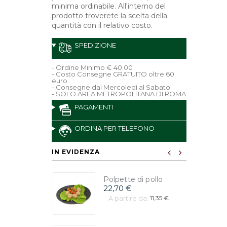
minima ordinabile. All'interno del
prodotto troverete la scelta della
quantità con il relativo costo.
SPEDIZIONE
- Ordine Minimo € 40.00
- Costo Consegne GRATUITO oltre 60
euro
- Consegne dal Mercoledì al Sabato
- SOLO AREA METROPOLITANA DI ROMA
PAGAMENTI
ORDINA PER TELEFONO
IN EVIDENZA
Polpette di pollo
22,70 €
A partire da:
11,35 €