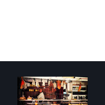
Finocchi 1kg
4,00 €
Cetrioli 1kg
3,50 €
9