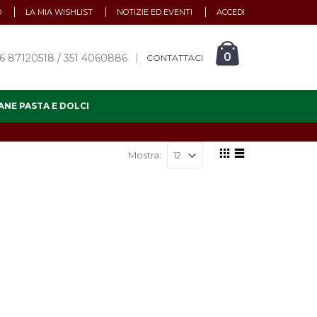
O
LA MIA WISHLIST
NOTIZIE ED EVENTI
ACCEDI
0
6 87120518 / 351 4060886
CONTATTACI
ANE PASTA E DOLCI
Mostra: