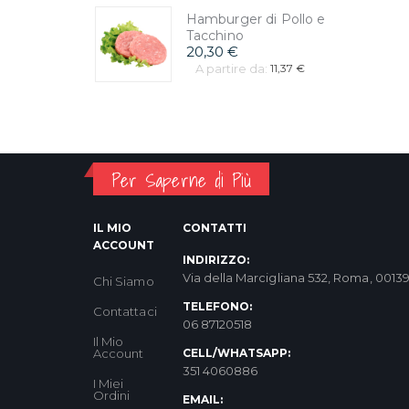
Hamburger di Pollo e
Tacchino
20,30 €
A partire da:
11,37 €
Per Saperne di Più
IL MIO
CONTATTI
ACCOUNT
INDIRIZZO:
Via della Marcigliana 532, Roma, 0013
Chi Siamo
TELEFONO:
Contattaci
06 87120518
Il Mio
Account
CELL/WHATSAPP:
351 4060886
I Miei
Ordini
EMAIL: