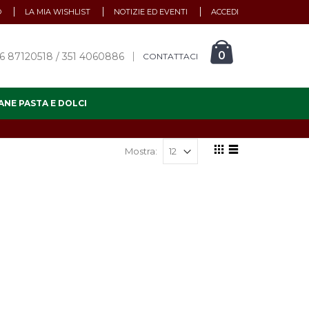
O
LA MIA WISHLIST
NOTIZIE ED EVENTI
ACCEDI
0
6 87120518 / 351 4060886
CONTATTACI
ANE PASTA E DOLCI
Mostra: