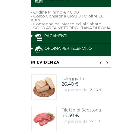
- Ordine Minimo € 40.00
- Costo Consegne GRATUITO oltre 60
euro
- Consegne dal Mercoledì al Sabato
- SOLO AREA METROPOLITANA DI ROMA
PAGAMENTI
ORDINA PER TELEFONO
IN EVIDENZA
Taleggiato
26,40 €
A partire da:
13,20 €
Filetto di Scottona
44,30 €
A partire da:
22,15 €