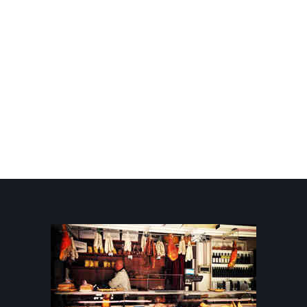
Finocchi 1kg
4,00 €
Cetrioli 1kg
3,50 €
9