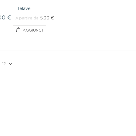
Telavè
00 €
5,00 €
A partire da:
AGGIUNGI