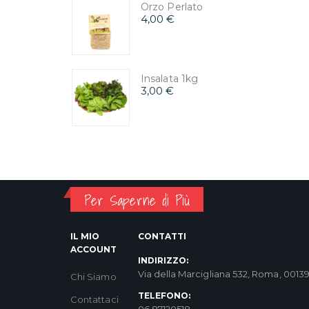
Orzo Perlato
4,00 €
Insalata 1kg
3,00 €
Per Saperne di Più
IL MIO
CONTATTI
ACCOUNT
INDIRIZZO:
Via della Marcigliana 532, Roma, 0013
Chi Siamo
TELEFONO:
Contattaci