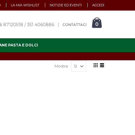
O
LA MIA WISHLIST
NOTIZIE ED EVENTI
ACCEDI
0
6 87120518 / 351 4060886
CONTATTACI
ANE PASTA E DOLCI
Mostra: