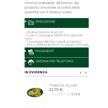
minima ordinabile. All'interno del
prodotto troverete la scelta della
quantità con il relativo costo.
SPEDIZIONE
- Ordine Minimo € 40.00
- Costo Consegne GRATUITO oltre 60
euro
- Consegne dal Mercoledì al Sabato
- SOLO AREA METROPOLITANA DI ROMA
PAGAMENTI
ORDINA PER TELEFONO
IN EVIDENZA
Polpette di pollo
22,70 €
A partire da:
11,35 €