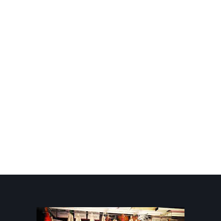
Nonna
12,00 €
A partire da:
3,00 €
Aglio
7,00 €
A partire da:
1,75 €
Agretti 1Kg
5,50 €