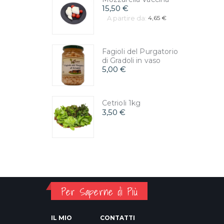
15,50 €
A partire da:
4,65 €
Fagioli del Purgatorio
di Gradoli in vaso
5,00 €
Cetrioli 1kg
3,50 €
Per Saperne di Più
IL MIO
CONTATTI