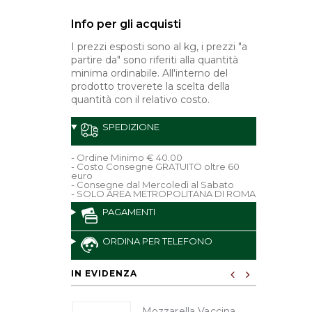
Info per gli acquisti
I prezzi esposti sono al kg, i prezzi "a
partire da" sono riferiti alla quantità
minima ordinabile. All'interno del
prodotto troverete la scelta della
quantità con il relativo costo.
SPEDIZIONE
- Ordine Minimo € 40.00
- Costo Consegne GRATUITO oltre 60
euro
- Consegne dal Mercoledì al Sabato
- SOLO AREA METROPOLITANA DI ROMA
PAGAMENTI
ORDINA PER TELEFONO
IN EVIDENZA
Mozzarella Vaccina