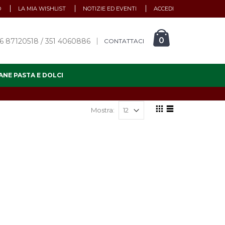
O
LA MIA WISHLIST
NOTIZIE ED EVENTI
ACCEDI
0
6 87120518 / 351 4060886
CONTATTACI
ANE PASTA E DOLCI
Mostra: