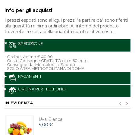
Info per gli acquisti
I prezzi esposti sono al kg, i prezzi "a partire da" sono riferiti
alla quantità minima ordinabile. All'interno del prodotto
troverete la scelta della quantità con il relativo costo.
SPEDIZIONE
- Ordine Minimo € 40.00
- Costo Consegne GRATUITO oltre 60 euro
- Consegne dal Mercoledì al Sabato
- SOLO AREA METROPOLITANA DI ROMA
PAGAMENTI
ORDINA PER TELEFONO
IN EVIDENZA
Uva Bianca
5,00 €