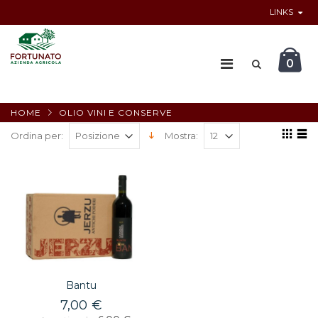
LINKS
0
HOME
OLIO VINI E CONSERVE
Ordina per:
Mostra:
Bantu
7,00 €