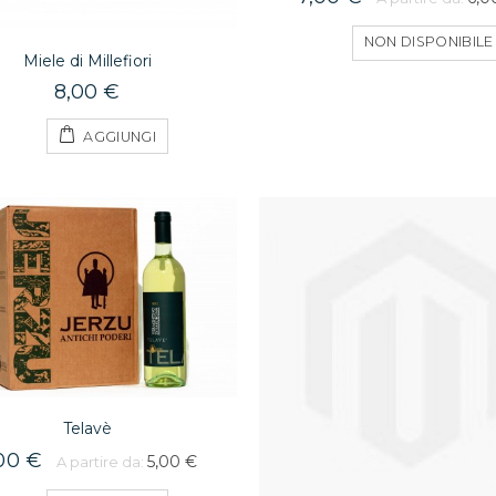
Tacchinella Ripiena
NON DISPONIBILE
30,00 €
Miele di Millefiori
8,00 €
AGGIUNGI
Culurgiones
25,00 €
A partire da:
10,00 €
Pere 1kg
4,00 €
Telavè
00 €
5,00 €
A partire da: