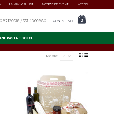
O
LA MIA WISHLIST
NOTIZIE ED EVENTI
ACCEDI
0
6 87120518 / 351 4060886
CONTATTACI
ANE PASTA E DOLCI
Mostra: