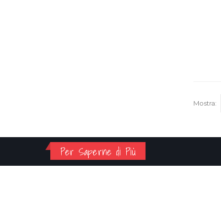
Mostra:
Per Saperne di Più
IL MIO
CONTATTI
ACCOUNT
INDIRIZZO:
Via della Marcigliana 532, Roma, 0013
Chi Siamo
TELEFONO: