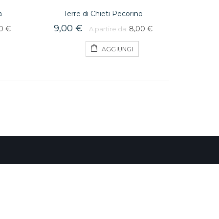
a
Terre di Chieti Pecorino
9,00 €
0 €
8,00 €
A partire da:
AGGIUNGI