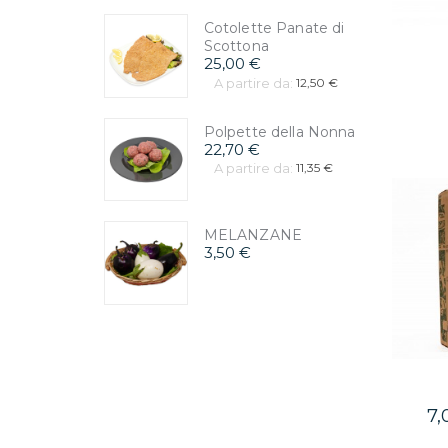
Cotolette Panate di
Scottona
25,00 €
A partire da:
12,50 €
Polpette della Nonna
22,70 €
A partire da:
11,35 €
MELANZANE
3,50 €
7,