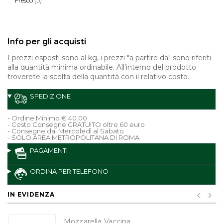
Fresco
Info per gli acquisti
I prezzi esposti sono al kg, i prezzi "a partire da" sono riferiti
alla quantità minima ordinabile. All'interno del prodotto
troverete la scelta della quantità con il relativo costo.
SPEDIZIONE
- Ordine Minimo € 40.00
- Costo Consegne GRATUITO oltre 60 euro
- Consegne dal Mercoledì al Sabato
- SOLO AREA METROPOLITANA DI ROMA
PAGAMENTI
ORDINA PER TELEFONO
IN EVIDENZA
Mozzarella Vaccina