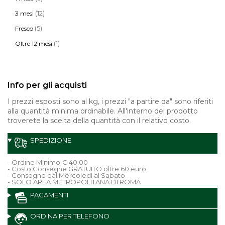
(12)
3 mesi
(5)
Fresco
(1)
Oltre 12 mesi
Info per gli acquisti
I prezzi esposti sono al kg, i prezzi "a partire da" sono riferiti
alla quantità minima ordinabile. All'interno del prodotto
troverete la scelta della quantità con il relativo costo.
SPEDIZIONE
- Ordine Minimo € 40.00
- Costo Consegne GRATUITO oltre 60 euro
- Consegne dal Mercoledì al Sabato
- SOLO AREA METROPOLITANA DI ROMA
PAGAMENTI
ORDINA PER TELEFONO