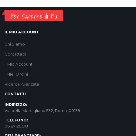
Per Saperne di Più
IL MIO ACCOUNT
Chi Siamo
Contattaci
Il Mio Account
I Miei Ordini
Ricerca Avanzata
CONTATTI
INDIRIZZO:
Via della Marcigliana 532, Roma, 00139
TELEFONO:
06 87120518
CELL/WHATSAPP: