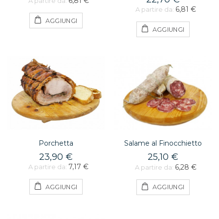
6,81 €
A partire da:
6,81 €
A partire da:
AGGIUNGI
AGGIUNGI
Porchetta
Salame al Finocchietto
23,90 €
25,10 €
7,17 €
6,28 €
A partire da:
A partire da:
AGGIUNGI
AGGIUNGI