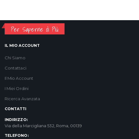
Per Saperne di Più
IL MIO ACCOUNT
Chi Siamo
Contattaci
Il Mio Account
I Miei Ordini
Ricerca Avanzata
CONTATTI
INDIRIZZO:
Via della Marcigliana 532, Roma, 00139
TELEFONO: