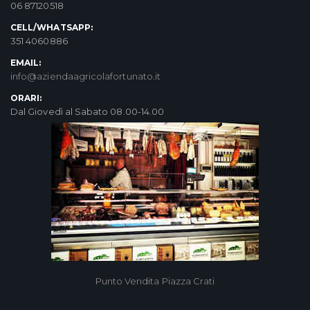
06 87120518
CELL/WHATSAPP:
351 4060886
EMAIL:
info@aziendaagricolafortunato.it
ORARI:
Dal Giovedì al Sabato 08.00-14.00
Punto Vendita Piazza Crati