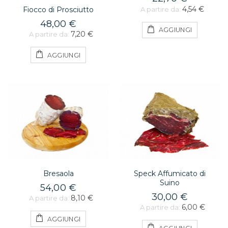
4,54 €
A partire da:
Fiocco di Prosciutto
48,00 €
AGGIUNGI
7,20 €
A partire da:
AGGIUNGI
Bresaola
Speck Affumicato di
Suino
54,00 €
30,00 €
8,10 €
A partire da:
6,00 €
A partire da:
AGGIUNGI