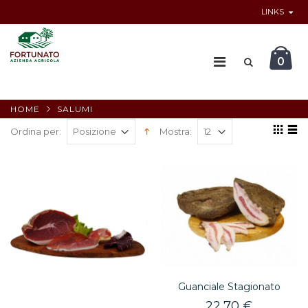
LINKS
0
HOME
SALUMI
Ordina per:
Mostra:
Guanciale Stagionato
22,70 €