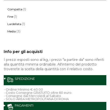
(1)
Compatta
(1)
Fine
(1)
Lardellata
(3)
Media
Info per gli acquisti
I prezzi esposti sono al kg, i prezzi "a partire da" sono riferiti
alla quantità minima ordinabile. All'interno del prodotto
troverete la scelta della quantità con il relativo costo.
SPEDIZIONE
- Ordine Minimo € 40.00
- Costo Consegne GRATUITO oltre 60 euro
- Consegne dal Mercoledì al Sabato
- SOLO AREA METROPOLITANA DI ROMA
PAGAMENTI