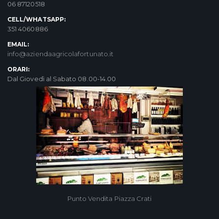
06 87120518
CELL/WHATSAPP:
351 4060886
EMAIL:
info@aziendaagricolafortunato.it
ORARI:
Dal Giovedì al Sabato 08.00-14.00
Punto Vendita Piazza Crati