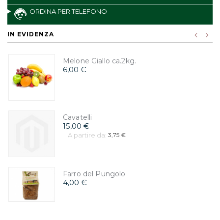
ORDINA PER TELEFONO
IN EVIDENZA
Melone Giallo ca.2kg.
6,00 €
Cavatelli
15,00 €
A partire da:
3,75 €
Farro del Pungolo
4,00 €