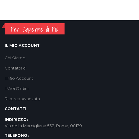
Per Saperne di Più
IL MIO ACCOUNT
Chi Siamo
Contattaci
Il Mio Account
I Miei Ordini
Ricerca Avanzata
CONTATTI
INDIRIZZO:
Via della Marcigliana 532, Roma, 00139
TELEFONO: