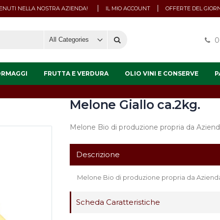
NUTI NELLA NOSTRA AZIENDA!
IL MIO ACCOUNT
OFFERTE DEL GIOR
0
ORMAGGI
FRUTTA E VERDURA
OLIO VINI E CONSERVE
P
Melone Giallo ca.2kg.
Melone Bio di produzione propria da Aziend
Descrizione
Melone Bio di produzione propria da Aziend
Scheda Caratteristiche