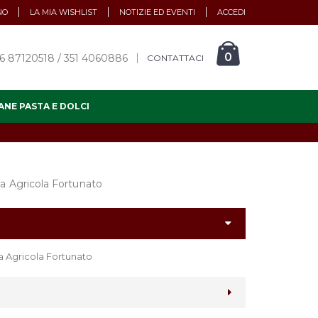
NO
LA MIA WISHLIST
NOTIZIE ED EVENTI
ACCEDI
0
6 87120518 / 351 4060886
CONTATTACI
ANE PASTA E DOLCI
a Agricola Fortunato
a Agricola Fortunato