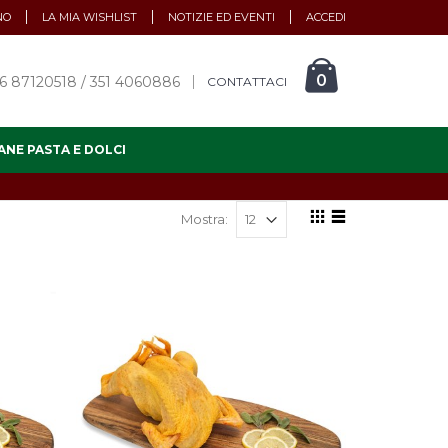
NO
LA MIA WISHLIST
NOTIZIE ED EVENTI
ACCEDI
0
6 87120518 / 351 4060886
CONTATTACI
ANE PASTA E DOLCI
Mostra: