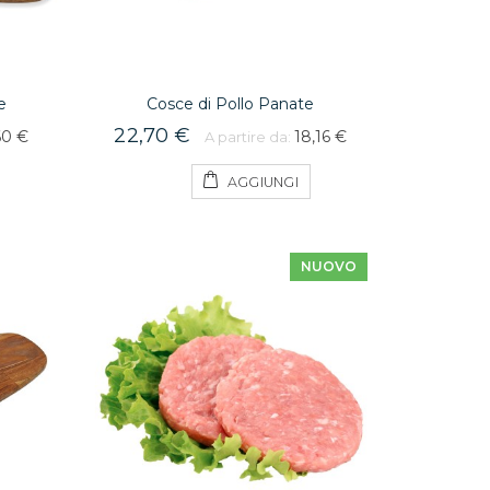
e
Cosce di Pollo Panate
22,70 €
60 €
18,16 €
A partire da:
AGGIUNGI
NUOVO