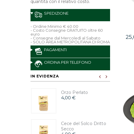
quantità con il relativo costo.
SPEDIZIONE
- Ordine Minimo € 40.00
- Costo Consegne GRATUITO oltre 60
euro
25
- Consegne dal Mercoledì al Sabato
- SOLO AREA METROPOLITANA DI ROMA
PAGAMENTI
ORDINA PER TELEFONO
IN EVIDENZA
Orzo Perlato
4,00 €
Cece del Solco Dritto
Secco