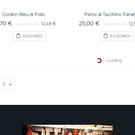
Cordon Bleu di Pollo
Petto di Tacchino Pana
,70 €
25,00 €
12,49 €
12,
A partire da:
A partire da:
AGGIUNGI
AGGIUNGI
Loading ...