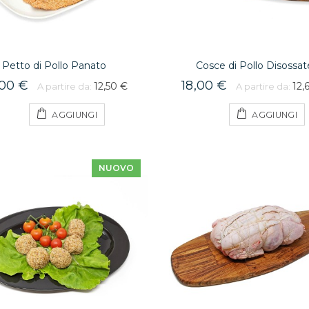
Petto di Pollo Panato
Cosce di Pollo Disossat
,00 €
18,00 €
12,50 €
12,
A partire da:
A partire da:
AGGIUNGI
AGGIUNGI
NUOVO
Cosce di Pollo Panate
22,70 €
A partire da:
18,16 €
Funghi Porcini Secchi
7,00 €