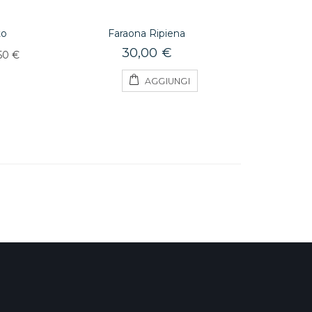
to
Faraona Ripiena
30,00 €
50 €
AGGIUNGI