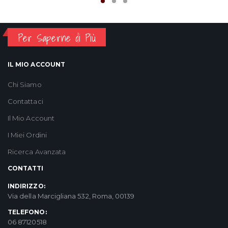
Per Saperne di Più
IL MIO ACCOUNT
Chi Siamo
Contattaci
Il Mio Account
I Miei Ordini
Ricerca Avanzata
CONTATTI
INDIRIZZO:
Via della Marcigliana 532, Roma, 00139
TELEFONO:
06 87120518