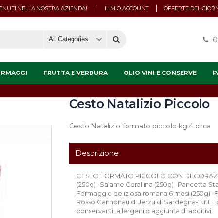
NUTI NELLA NOSTRA AZIENDA!
IL MIO ACCOUNT
OFFERTE DEL GIOR
0
ORMAGGI
FRUTTA E VERDURA
OLIO VINI E CONSERVE
P
Cesto Natalizio Piccolo
Cesto Natalizio formato piccolo kg.4 circa
Descrizione
CESTO FORMATO PICCOLO CON DECORAZIONI
(250g) -Salame Corallina (250g) -Pancetta St
Formaggio deliziosa romana 6 mesi (250g) -F
Rosso Cannonau di Jerzu di Sardegna-Tutti i 
conservanti, allergeni o aggiunta di additivi.