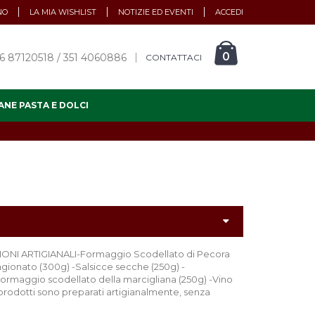
NO
LA MIA WISHLIST
NOTIZIE ED EVENTI
ACCEDI
0
6 87120518 / 351 4060886
CONTATTACI
ANE PASTA E DOLCI
 ARTIGIANALI-Formaggio Scodellato di Pecora
agionato (300g) -Salsicce secche (250g) -
ormaggio scodellato della marcigliana (250g) -Vino
prodotti sono preparati artigianalmente, senza