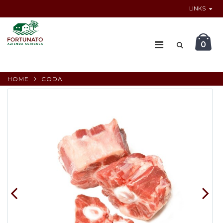
LINKS
0
HOME
CODA