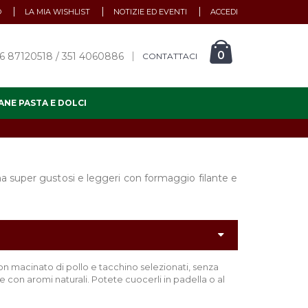
O
LA MIA WISHLIST
NOTIZIE ED EVENTI
ACCEDI
0
6 87120518 / 351 4060886
CONTATTACI
ANE PASTA E DOLCI
nna super gustosi e leggeri con formaggio filante e
con macinato di pollo e tacchino selezionati, senza
 con aromi naturali. Potete cuocerli in padella o al