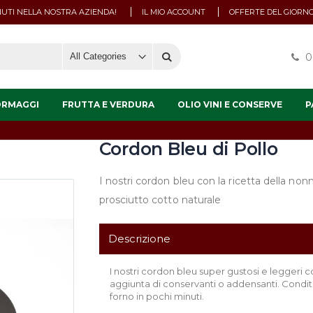
UTI NELLA NOSTRA AZIENDA!
IL MIO ACCOUNT
OFFERTE DEL GIORN
0
ORMAGGI
FRUTTA E VERDURA
OLIO VINI E CONSERVE
P
Cordon Bleu di Pollo
I nostri cordon bleu con la ricetta della no
prosciutto cotto naturale
Descrizione
I nostri cordon bleu super gustosi e leggeri 
aggiunta di conservanti o addensanti. Condite
forno in pochi minuti.