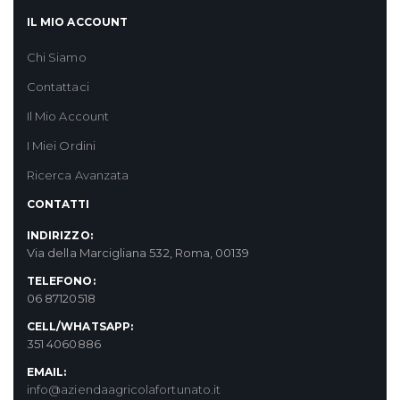
IL MIO ACCOUNT
Chi Siamo
Contattaci
Il Mio Account
I Miei Ordini
Ricerca Avanzata
CONTATTI
INDIRIZZO:
Via della Marcigliana 532, Roma, 00139
TELEFONO:
06 87120518
CELL/WHATSAPP:
351 4060886
EMAIL:
info@aziendaagricolafortunato.it